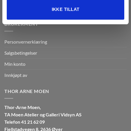
eller som de har samlet inn gjennom din bruk av
tjenestene deres.
IKKE TILLAT
BRUKERMENY
Personvernerklæring
Salgsbetingelser
Min konto
Innkjøpt av
THOR ARNE MOEN
Thor-Arne Moen,
TA Moen Atelier og Galleri Vidsyn AS
Telefon 41 21 62 09
Fjellstadvegen 8, 2636 Øyer