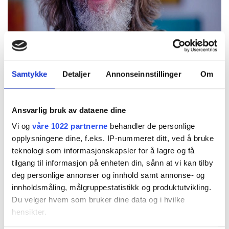
Samtykke
Detaljer
Annonseinnstillinger
Om
Ansvarlig bruk av dataene dine
Vi og
våre 1022 partnerne
behandler de personlige
opplysningene dine, f.eks. IP-nummeret ditt, ved å bruke
teknologi som informasjonskapsler for å lagre og få
tilgang til informasjon på enheten din, sånn at vi kan tilby
deg personlige annonser og innhold samt annonse- og
innholdsmåling, målgruppestatistikk og produktutvikling.
Thor Arne Moen – (Foto:Geir Anders Rybakken Ørslien)
Du velger hvem som bruker dine data og i hvilke
hensikter.
Thor Arne Moen – (Foto:Geir Anders Rybakken Ørslien)