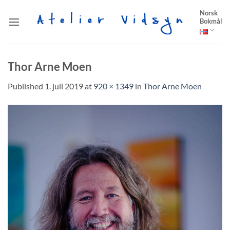
Skip
Norsk
to
Bokmål
content
Thor Arne Moen
Published
1. juli 2019
at
920 × 1349
in
Thor Arne Moen