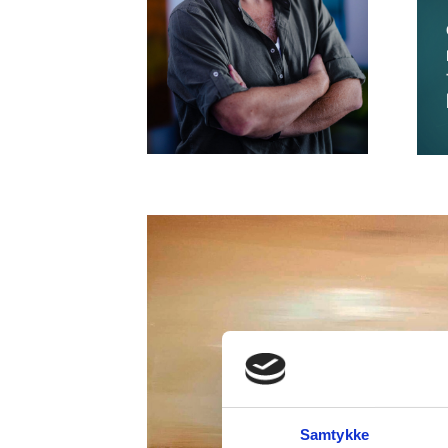
Et utvalg av verk fra tidligere b
og fra eget
Samtykke