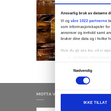
Ansvarlig bruk av dataene d
Vi og
våre 1022 partnerne
be
som informasjonskapsler for å
annonser og innhold samt an
bruker dine data og i hvilke h
Hvis du gir oss lov, vil vi ogs
Innhente informasjon 
Identifisere enheten d
Samtykkevalg
Under
mer info
kan du lese 
Nødvendig
Du kan hele tiden endre eller
Vi bruker informasjonskapsler
MOTTA VÅRE NYHETSBREV
analysere trafikken vår. Vi 
sosiale medier, annonsering 
IKKE TILLAT
dem, eller som de har samlet