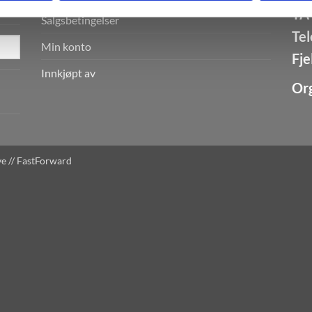
TA 
Salgsbetingelser
Tel
Min konto
Fje
Innkjøpt av
Or
e //
FastForward