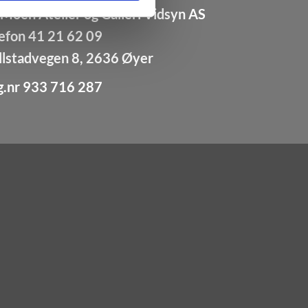
Moen Atelier og Galleri Vidsyn AS
efon 41 21 62 09
llstadvegen 8, 2636 Øyer
g.nr 933 716 287