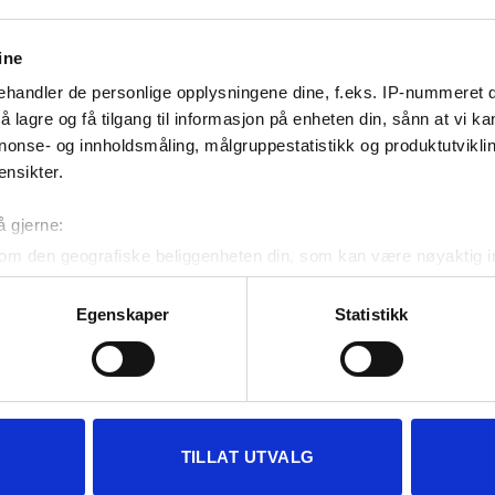
ine
handler de personlige opplysningene dine, f.eks. IP-nummeret di
 lagre og få tilgang til informasjon på enheten din, sånn at vi ka
nonse- og innholdsmåling, målgruppestatistikk og produktutvikl
ensikter.
å gjerne:
om den geografiske beliggenheten din, som kan være nøyaktig in
in ved å aktivt skanne den for bestemte karakteristikker (fingera
om hvordan dine personlige data behandles og hvordan du kan v
Egenskaper
Statistikk
 trekke tilbake ditt samtykke fra erklæringen om informasjonskap
 for å gi innhold og annonser et personlig preg, for å levere sos
BRUKERMENY
TH
deler dessuten informasjon om hvordan du bruker nettstedet vårt,
og analysearbeid, som kan kombinere den med annen informasjon d
TILLAT UTVALG
 inn gjennom din bruk av tjenestene deres.
Th
Personvernerklæring