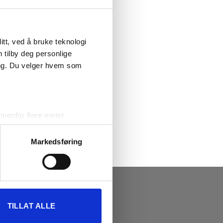
tt, ved å bruke teknologi
n tilby deg personlige
ing. Du velger hvem som
nenfor flere meter
vtrykk)
elge hvordan de skal brukes.
Markedsføring
sler.
iale mediefunksjoner og for å
OR ARNE MOEN
 med partnerne våre innen
u har gjort tilgjengelig for
TILLAT ALLE
or-Arne Moen,