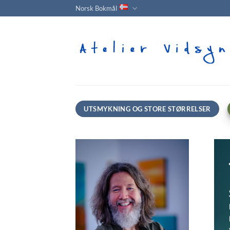
Skip
Norsk Bokmål
to
content
UTSMYKNING OG STORE STØRRELSER