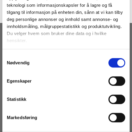
teknologi som informasjonskapsler for å lagre og få
tilgang til informasjon på enheten din, sånn at vi kan tilby
deg personlige annonser og innhold samt annonse- og
innholdsmåling, målgruppestatistikk og produktutvikling.
Du velger hvem som bruker dine data og i hvilke
MOTTA VÅRE NYHETSBREV
hensikter.
Hvis du gir oss lov, vil vi også gjerne:
Samtykkevalg
Nødvendig
Innhente informasjon om den geografiske
beliggenheten din, som kan være nøyaktig innenfor
flere meter
Egenskaper
Identifisere enheten din ved å aktivt skanne den
for bestemte karakteristikker (fingeravtrykk)
ABONNER NÅ
Statistikk
Under
mer info
kan du lese om hvordan dine personlige
data behandles og hvordan du kan velge hvordan de skal
brukes. Du kan hele tiden endre eller trekke tilbake ditt
Markedsføring
samtykke fra erklæringen om informasjonskapsler.
BRUKERMENY