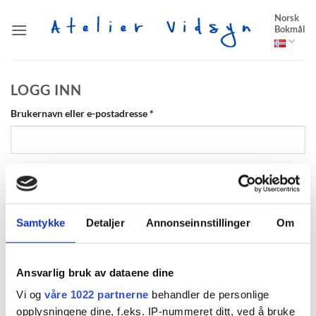
Skip
Norsk
to
Bokmål
content
LOGG INN
Påkrevd
Brukernavn eller e-postadresse
*
Påkrevd
Passord
*
Samtykke
Detaljer
Annonseinnstillinger
Om
Husk meg
Ansvarlig bruk av dataene dine
LOGG INN
Vi og
våre 1022 partnerne
behandler de personlige
Mistet passordet ditt?
opplysningene dine, f.eks. IP-nummeret ditt, ved å bruke