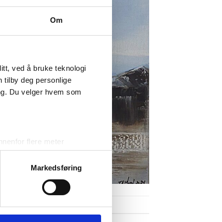
Om
tt, ved å bruke teknologi
n tilby deg personlige
ing. Du velger hvem som
nenfor flere meter
vtrykk)
elge hvordan de skal brukes.
Markedsføring
sler.
iale mediefunksjoner og for å
 med partnerne våre innen