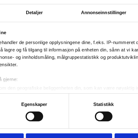
Detaljer
Annonseinnstillinger
ine
handler de personlige opplysningene dine, f.eks. IP-nummeret di
 lagre og få tilgang til informasjon på enheten din, sånn at vi ka
nonse- og innholdsmåling, målgruppestatistikk og produktutvikl
ensikter.
å gjerne:
om den geografiske beliggenheten din, som kan være nøyaktig in
in ved å aktivt skanne den for bestemte karakteristikker (fingera
om hvordan dine personlige data behandles og hvordan du kan v
Egenskaper
Statistikk
 trekke tilbake ditt samtykke fra erklæringen om informasjonskap
 for å gi innhold og annonser et personlig preg, for å levere sos
deler dessuten informasjon om hvordan du bruker nettstedet vårt,