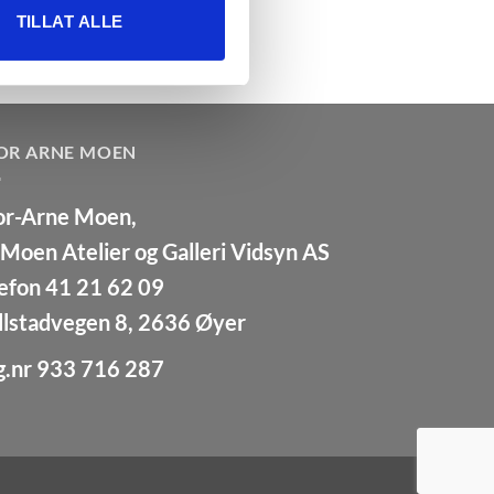
u har gjort tilgjengelig for
TILLAT ALLE
OR ARNE MOEN
or-Arne Moen,
Moen Atelier og Galleri Vidsyn AS
efon 41 21 62 09
llstadvegen 8, 2636 Øyer
g.nr 933 716 287