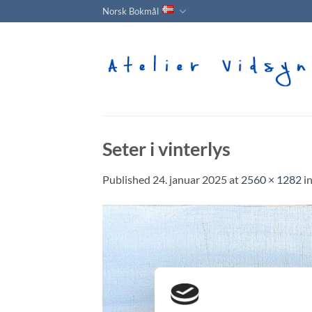
Skip
Norsk Bokmål
to
content
Seter i vinterlys
Published
24. januar 2025
at
2560 × 1282
i