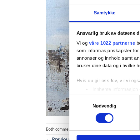
Samtykke
Ansvarlig bruk av dataene d
Vi og
våre 1022 partnerne
be
som informasjonskapsler for å
annonser og innhold samt an
bruker dine data og i hvilke h
Hvis du gir oss lov, vil vi ogs
Innhente informasjon 
Identifisere enheten d
Samtykkevalg
Under
mer info
kan du lese 
Nødvendig
Du kan hele tiden endre eller
Vi bruker informasjonskapsler
Both comments and trackbacks are currently closed.
analysere trafikken vår. Vi 
←
Previous