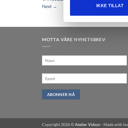
sosiale medier, annonsering 
IKKE TILLAT
Next
→
dem, eller som de har samlet
MOTTA VÅRE NYHETSBREV
ABONNER NÅ
Copyright 2026 ©
Atelier Vidsyn
- Made with lov