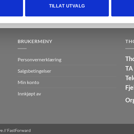
og analysearbeid, som kan kombinere den med annen informasjon d
TILLAT UTVALG
 inn gjennom din bruk av tjenestene deres.
BRUKERMENY
TH
Th
Personvernerklæring
TA 
Salgsbetingelser
Tel
Min konto
Fje
Innkjøpt av
Or
e //
FastForward