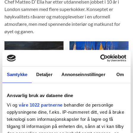
Chef Matteo D’ Elia har etter utdannelsen jobbet i 10 år i
London sammen med flere superkokker. Konseptet er
høykvalitets råvarer og matopplevelser i en uformell
atmosfære, men med spennende interiør og matkunst for
øyet og ganen.
Samtykke
Detaljer
Annonseinnstillinger
Om
UMAMI RISTORANTE - BADALUCCO I ITALIA
Regatta in Liguria, 120×60
TA KONTAKT FOR PRIS PÅ
Ansvarlig bruk av dataene dine
+4741216209 (OGSÅ
Vi og
våre 1022 partnerne
behandler de personlige
WHATSAPP) ELLER SPØR I
UMAMI RISTORANTE - BADALUCCO I ITALIA
Buonanotte, 90×90
opplysningene dine, f.eks. IP-nummeret ditt, ved å bruke
RESTAURANTEN.
kr
20.000,00
teknologi som informasjonskapsler for å lagre og få
tilgang til informasjon på enheten din, sånn at vi kan tilby
KJØP PRODUKT