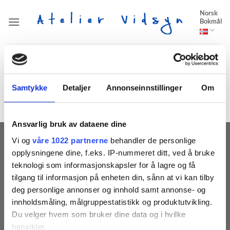
Skip
Norsk
to
Bokmål
content
HJEM
/
BADALUCCO STUDIO PIAZZA DUOMO
Samtykke
Detaljer
Annonseinnstillinger
Om
Fant ingen produkter som passet med valgene dine.
Ansvarlig bruk av dataene dine
Vi og
våre 1022 partnerne
behandler de personlige
MOTTA VÅRE NYHETSBREV
opplysningene dine, f.eks. IP-nummeret ditt, ved å bruke
teknologi som informasjonskapsler for å lagre og få
tilgang til informasjon på enheten din, sånn at vi kan tilby
deg personlige annonser og innhold samt annonse- og
innholdsmåling, målgruppestatistikk og produktutvikling.
Du velger hvem som bruker dine data og i hvilke
hensikter.