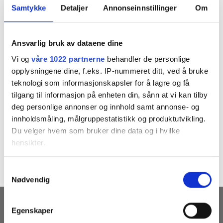
Samtykke
Detaljer
Annonseinnstillinger
Om
Ansvarlig bruk av dataene dine
Vi og
våre 1022 partnerne
behandler de personlige
opplysningene dine, f.eks. IP-nummeret ditt, ved å bruke
teknologi som informasjonskapsler for å lagre og få
tilgang til informasjon på enheten din, sånn at vi kan tilby
deg personlige annonser og innhold samt annonse- og
innholdsmåling, målgruppestatistikk og produktutvikling.
Both comments and trackbacks are currently closed.
Du velger hvem som bruker dine data og i hvilke
←
Previous
hensikter.
Next
→
Hvis du gir oss lov, vil vi også gjerne:
Samtykkevalg
Nødvendig
Innhente informasjon om den geografiske
beliggenheten din, som kan være nøyaktig innenfor
flere meter
MOTTA VÅRE NYHETSBREV
Egenskaper
Identifisere enheten din ved å aktivt skanne den