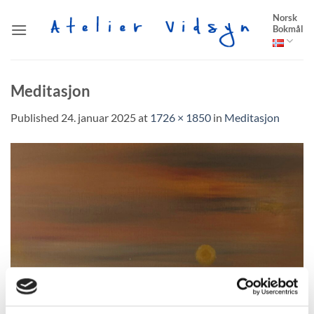
Skip
Norsk
to
Bokmål
content
Meditasjon
Published
24. januar 2025
at
1726 × 1850
in
Meditasjon