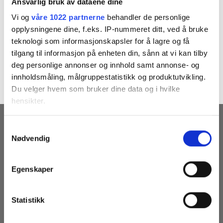
Ansvarlig bruk av dataene dine
Vi og
våre 1022 partnerne
behandler de personlige
opplysningene dine, f.eks. IP-nummeret ditt, ved å bruke
Both comments and trackbacks are currently closed.
teknologi som informasjonskapsler for å lagre og få
tilgang til informasjon på enheten din, sånn at vi kan tilby
←
Previous
deg personlige annonser og innhold samt annonse- og
Next
→
innholdsmåling, målgruppestatistikk og produktutvikling.
Du velger hvem som bruker dine data og i hvilke
hensikter.
Hvis du gir oss lov, vil vi også gjerne:
MOTTA VÅRE NYHETSBREV
Samtykkevalg
Nødvendig
Innhente informasjon om den geografiske
beliggenheten din, som kan være nøyaktig innenfor
flere meter
Egenskaper
Identifisere enheten din ved å aktivt skanne den
for bestemte karakteristikker (fingeravtrykk)
Statistikk
Under
mer info
kan du lese om hvordan dine personlige
data behandles og hvordan du kan velge hvordan de skal