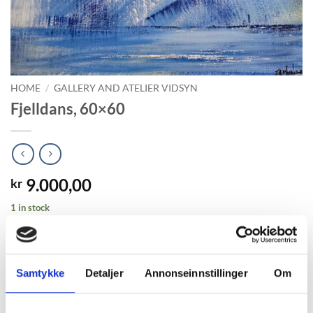
HOME
/
GALLERY AND ATELIER VIDSYN
Fjelldans, 60×60
9.000,00
kr
1 in stock
ADD TO BASKET
Samtykke
Detaljer
Annonseinnstillinger
Om
SKU:
461
Category:
Gallery and Atelier Vidsyn