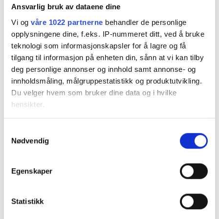
Ansvarlig bruk av dataene dine
Vi og
våre 1022 partnerne
behandler de personlige
opplysningene dine, f.eks. IP-nummeret ditt, ved å bruke
teknologi som informasjonskapsler for å lagre og få
tilgang til informasjon på enheten din, sånn at vi kan tilby
deg personlige annonser og innhold samt annonse- og
RELATED PRODUCTS
innholdsmåling, målgruppestatistikk og produktutvikling.
Du velger hvem som bruker dine data og i hvilke
hensikter.
Hvis du gir oss lov, vil vi også gjerne:
Samtykkevalg
Nødvendig
Innhente informasjon om den geografiske
beliggenheten din, som kan være nøyaktig innenfor
flere meter
GALLERY AND ATELIER VIDSYN
Egenskaper
Identifisere enheten din ved å aktivt skanne den
Som ringer i vann, 80×60
kr
12.000,00
for bestemte karakteristikker (fingeravtrykk)
GALLERY AND ATELIER VIDSYN
Aurora danser over seterbo,
Statistikk
ADD TO BASKET
Under
mer info
kan du lese om hvordan dine personlige
80×80
data behandles og hvordan du kan velge hvordan de skal
kr
16.000,00