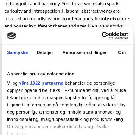
of tranquility and harmony. Yet, the artworks also spark
curiosity and introspection. His semi-abstract works are
inspired profoundly by human interactions, beauty of nature
and houses in different shapes and ages. He always works
listening to music of diverse genres which affects his artistic
expression. In his creations, you will encounter
interpretations of cultural landscapes, urban environments,
Samtykke
Detaljer
Annonseinnstillinger
Om
and coastal vistas adorned with sailboats. His work further
human diversity and his desire to counteract exclusion.
Ansvarlig bruk av dataene dine
“It is in the encounter with the audience that art comes
Vi og
våre 1022 partnerne
behandler de personlige
alive and begins its new story.”
opplysningene dine, f.eks. IP-nummeret ditt, ved å bruke
teknologi som informasjonskapsler for å lagre og få
tilgang til informasjon på enheten din, sånn at vi kan tilby
deg personlige annonser og innhold samt annonse- og
Thor-Arne offers:
innholdsmåling, målgruppestatistikk og produktutvikling.
– Private viewings at his gallery.
Du velger hvem som bruker dine data og i hvilke
hensikter.