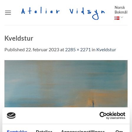
Skip
Norsk
to
Bokmål
content
Kveldstur
Published
22. februar 2023
at
2285 × 2271
in
Kveldstur
Samtykke
Detaljer
Annonseinnstillinger
Om