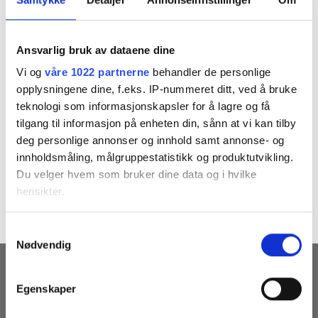
Ansvarlig bruk av dataene dine
Vi og
våre 1022 partnerne
behandler de personlige
opplysningene dine, f.eks. IP-nummeret ditt, ved å bruke
teknologi som informasjonskapsler for å lagre og få
tilgang til informasjon på enheten din, sånn at vi kan tilby
deg personlige annonser og innhold samt annonse- og
Both comments and trackbacks are currently closed.
innholdsmåling, målgruppestatistikk og produktutvikling.
←
Previous
Du velger hvem som bruker dine data og i hvilke
Next
→
hensikter.
Hvis du gir oss lov, vil vi også gjerne:
Samtykkevalg
Nødvendig
Innhente informasjon om den geografiske
beliggenheten din, som kan være nøyaktig innenfor
MOTTA VÅRE NYHETSBREV
flere meter
Egenskaper
Identifisere enheten din ved å aktivt skanne den
for bestemte karakteristikker (fingeravtrykk)