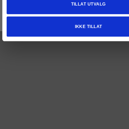
Fjellstadvegen 8, 2636 Øyer
TILLAT UTVALG
Org.nr 933 716 287
IKKE TILLAT
Copyright 2026 ©
Atelier Vidsyn
- Made with love //
FastForward