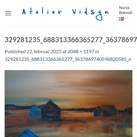
Skip
Norsk
to
Bokmål
content
329281235_688313366365277_3637869
Published
22. februar 2023
at
2048 × 1197
in
329281235_688313366365277_3637869740596820585_n