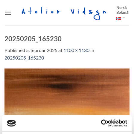
Skip
Norsk
to
Bokmål
content
20250205_165230
Published
5. februar 2025
at
1100 × 1130
in
20250205_165230