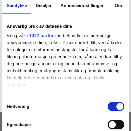
Samtykke
Detaljer
Annonseinnstillinger
Om
Ansvarlig bruk av dataene dine
Vi og
våre 1022 partnerne
behandler de personlige
opplysningene dine, f.eks. IP-nummeret ditt, ved å bruke
teknologi som informasjonskapsler for å lagre og få
tilgang til informasjon på enheten din, sånn at vi kan tilby
deg personlige annonser og innhold samt annonse- og
innholdsmåling, målgruppestatistikk og produktutvikling.
Both comments and trackbacks are currently closed.
Du velger hvem som bruker dine data og i hvilke
←
Previous
hensikter.
Next
→
Hvis du gir oss lov, vil vi også gjerne:
Samtykkevalg
Nødvendig
Innhente informasjon om den geografiske
beliggenheten din, som kan være nøyaktig innenfor
flere meter
MOTTA VÅRE NYHETSBREV
Egenskaper
Identifisere enheten din ved å aktivt skanne den