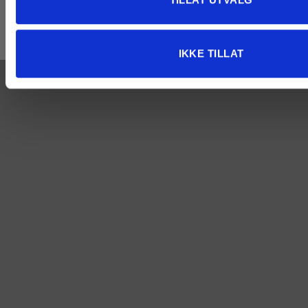
Org.nr 933 716 287
IKKE TILLAT
Copyright 2026 ©
Atelier Vidsyn
- Made with love //
FastForward