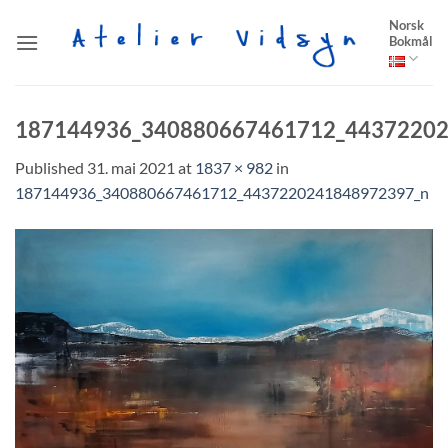
Skip
Norsk
to
Bokmål
content
187144936_340880667461712_4437220
Published
31. mai 2021
at
1837 × 982
in
187144936_340880667461712_4437220241848972397_n