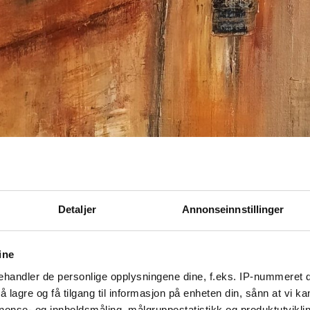
Detaljer
Annonseinnstillinger
ine
handler de personlige opplysningene dine, f.eks. IP-nummeret di
 lagre og få tilgang til informasjon på enheten din, sånn at vi ka
nonse- og innholdsmåling, målgruppestatistikk og produktutvikl