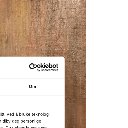
Om
tt, ved å bruke teknologi
n tilby deg personlige
ing. Du velger hvem som