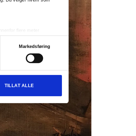
nenfor flere meter
vtrykk)
elge hvordan de skal brukes.
Markedsføring
sler.
iale mediefunksjoner og for å
 med partnerne våre innen
u har gjort tilgjengelig for
TILLAT ALLE