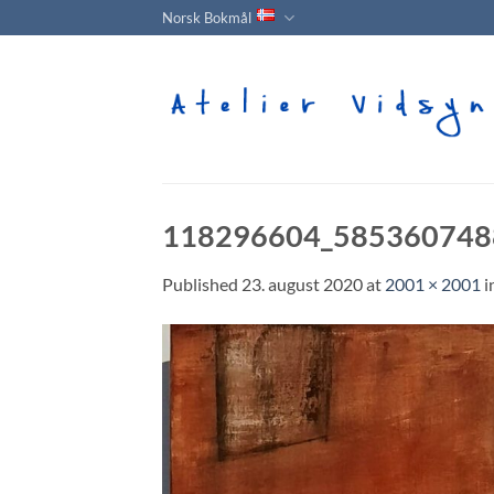
Skip
Norsk Bokmål
to
content
118296604_585360748
Published
23. august 2020
at
2001 × 2001
i