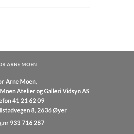
OR ARNE MOEN
or-Arne Moen,
Moen Atelier og Galleri Vidsyn AS
efon 41 21 62 09
llstadvegen 8, 2636 Øyer
g.nr 933 716 287