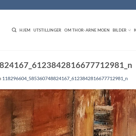
HJEM
UTSTILLINGER
OM THOR-ARNE MOEN
BILDER
824167_6123842816677712981_n
n
118296604_585360748824167_6123842816677712981_n