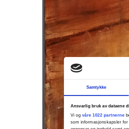
Samtykke
Ansvarlig bruk av dataene d
Vi og
våre 1022 partnerne
be
som informasjonskapsler for å
annonser og innhold samt an