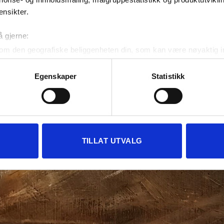
ensikter.
å gjerne:
om den geografiske beliggenheten din, som kan være nøyaktig in
in ved å aktivt skanne den for bestemte karakteristikker (fingera
om hvordan dine personlige data behandles og hvordan du kan v
Egenskaper
Statistikk
 trekke tilbake ditt samtykke fra erklæringen om informasjonskap
 for å gi innhold og annonser et personlig preg, for å levere sos
deler dessuten informasjon om hvordan du bruker nettstedet vårt,
og analysearbeid, som kan kombinere den med annen informasjon d
TILLAT UTVALG
 inn gjennom din bruk av tjenestene deres.