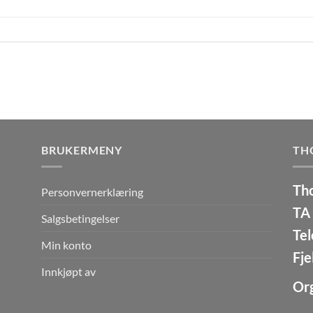
BRUKERMENY
TH
Th
Personvernerklæring
TA 
Salgsbetingelser
Tel
Min konto
Fje
Innkjøpt av
Or