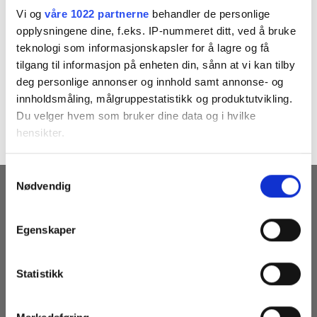
Vi og
våre 1022 partnerne
behandler de personlige
Thor-Arne working studio
opplysningene dine, f.eks. IP-nummeret ditt, ved å bruke
teknologi som informasjonskapsler for å lagre og få
tilgang til informasjon på enheten din, sånn at vi kan tilby
Both comments and trackbacks are currently closed.
deg personlige annonser og innhold samt annonse- og
←
Previous
innholdsmåling, målgruppestatistikk og produktutvikling.
Next
→
Du velger hvem som bruker dine data og i hvilke
hensikter.
Hvis du gir oss lov, vil vi også gjerne:
Samtykkevalg
Nødvendig
Innhente informasjon om den geografiske
RECEIVE OUR NEWSLETTERS
beliggenheten din, som kan være nøyaktig innenfor
flere meter
Egenskaper
Identifisere enheten din ved å aktivt skanne den
for bestemte karakteristikker (fingeravtrykk)
Statistikk
Under
mer info
kan du lese om hvordan dine personlige
data behandles og hvordan du kan velge hvordan de skal
brukes. Du kan hele tiden endre eller trekke tilbake ditt