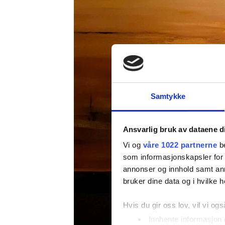
Samtykke
Ansvarlig bruk av dataene d
Vi og
våre 1022 partnerne
be
som informasjonskapsler for å
annonser og innhold samt an
bruker dine data og i hvilke h
Hvis du gir oss lov, vil vi ogs
Innhente informasjon 