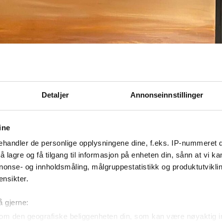
Detaljer
Annonseinnstillinger
ine
handler de personlige opplysningene dine, f.eks. IP-nummeret di
 lagre og få tilgang til informasjon på enheten din, sånn at vi ka
nonse- og innholdsmåling, målgruppestatistikk og produktutvikl
ensikter.
å gjerne:
om den geografiske beliggenheten din, som kan være nøyaktig in