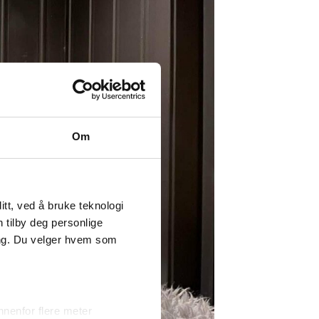
Om
tt, ved å bruke teknologi
n tilby deg personlige
ing. Du velger hvem som
nenfor flere meter