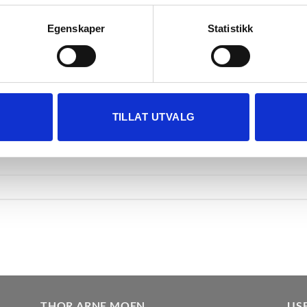
in ved å aktivt skanne den for bestemte karakteristikker (fingera
om hvordan dine personlige data behandles og hvordan du kan v
Egenskaper
Statistikk
 trekke tilbake ditt samtykke fra erklæringen om informasjonskap
 for å gi innhold og annonser et personlig preg, for å levere sos
deler dessuten informasjon om hvordan du bruker nettstedet vårt,
og analysearbeid, som kan kombinere den med annen informasjon d
TILLAT UTVALG
 inn gjennom din bruk av tjenestene deres.
THOR ARNE MOEN
US