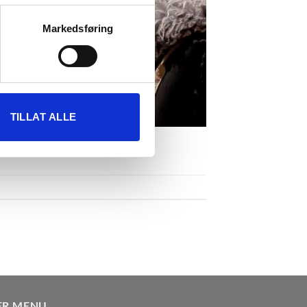
vtrykk)
elge hvordan de skal brukes.
Markedsføring
sler.
iale mediefunksjoner og for å
 med partnerne våre innen
u har gjort tilgjengelig for
TILLAT ALLE
ER MENU