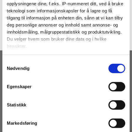
opplysningene dine, f.eks. IP-nummeret ditt, ved å bruke
teknologi som informasjonskapsler for å lagre og få
tilgang til informasjon på enheten din, sånn at vi kan tilby
Both comments and trackbacks are currently closed.
deg personlige annonser og innhold samt annonse- og
Next
→
innholdsmåling, målgruppestatistikk og produktutvikling.
Du velger hvem som bruker dine data og i hvilke
hensikter.
Hvis du gir oss lov, vil vi også gjerne:
Samtykkevalg
RECEIVE OUR NEWSLETTERS
Nødvendig
Innhente informasjon om den geografiske
beliggenheten din, som kan være nøyaktig innenfor
flere meter
Egenskaper
Identifisere enheten din ved å aktivt skanne den
for bestemte karakteristikker (fingeravtrykk)
Statistikk
Under
mer info
kan du lese om hvordan dine personlige
data behandles og hvordan du kan velge hvordan de skal
brukes. Du kan hele tiden endre eller trekke tilbake ditt
YES - HOOK ME UP
Markedsføring
samtykke fra erklæringen om informasjonskapsler.