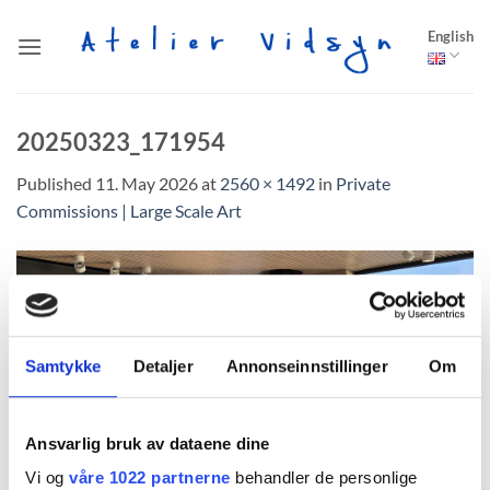
Skip
English
to
content
20250323_171954
Published
11. May 2026
at
2560 × 1492
in
Private
Commissions | Large Scale Art
Samtykke
Detaljer
Annonseinnstillinger
Om
Ansvarlig bruk av dataene dine
Vi og
våre 1022 partnerne
behandler de personlige