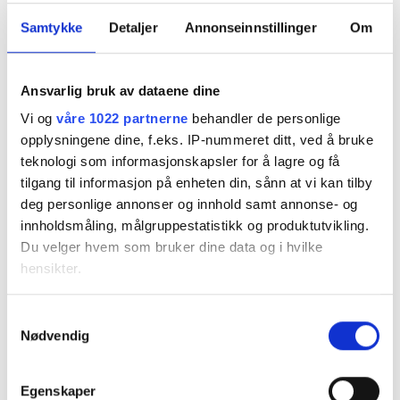
Samtykke
Detaljer
Annonseinnstillinger
Om
Ansvarlig bruk av dataene dine
Vi og
våre 1022 partnerne
behandler de personlige
opplysningene dine, f.eks. IP-nummeret ditt, ved å bruke
teknologi som informasjonskapsler for å lagre og få
tilgang til informasjon på enheten din, sånn at vi kan tilby
deg personlige annonser og innhold samt annonse- og
innholdsmåling, målgruppestatistikk og produktutvikling.
Du velger hvem som bruker dine data og i hvilke
hensikter.
Both comments and trackbacks are currently closed.
Hvis du gir oss lov, vil vi også gjerne:
Samtykkevalg
←
Previous
Nødvendig
Innhente informasjon om den geografiske
Next
→
beliggenheten din, som kan være nøyaktig innenfor
flere meter
Egenskaper