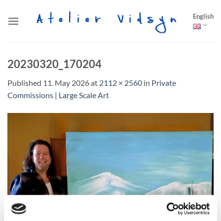
Skip
English
to
content
20230320_170204
Published
11. May 2026
at
2112 × 2560
in
Private
Commissions | Large Scale Art