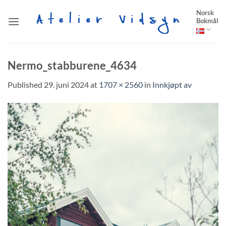
Skip
Norsk
to
Bokmål
content
Nermo_stabburene_4634
Published
29. juni 2024
at
1707 × 2560
in
Innkjøpt av