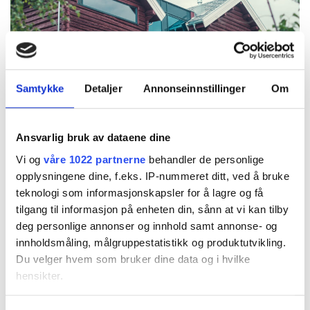
Samtykke
Detaljer
Annonseinnstillinger
Om
Ansvarlig bruk av dataene dine
Vi og
våre 1022 partnerne
behandler de personlige
opplysningene dine, f.eks. IP-nummeret ditt, ved å bruke
teknologi som informasjonskapsler for å lagre og få
tilgang til informasjon på enheten din, sånn at vi kan tilby
deg personlige annonser og innhold samt annonse- og
innholdsmåling, målgruppestatistikk og produktutvikling.
Du velger hvem som bruker dine data og i hvilke
Foto @gundersenogmeg
hensikter.
Hvis du gir oss lov, vil vi også gjerne: