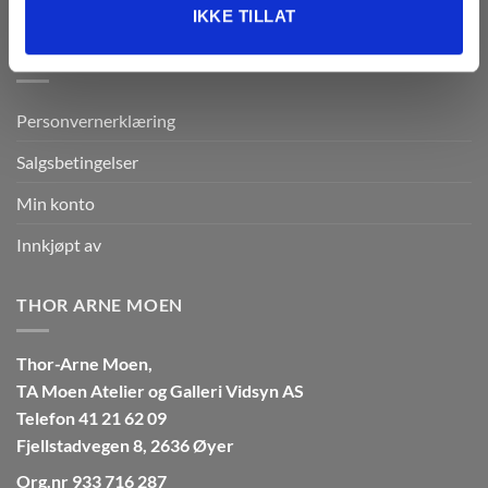
tjenestene deres.
IKKE TILLAT
BRUKERMENY
Personvernerklæring
Salgsbetingelser
Min konto
Innkjøpt av
THOR ARNE MOEN
Thor-Arne Moen,
TA Moen Atelier og Galleri Vidsyn AS
Telefon 41 21 62 09
Fjellstadvegen 8, 2636 Øyer
Org.nr 933 716 287