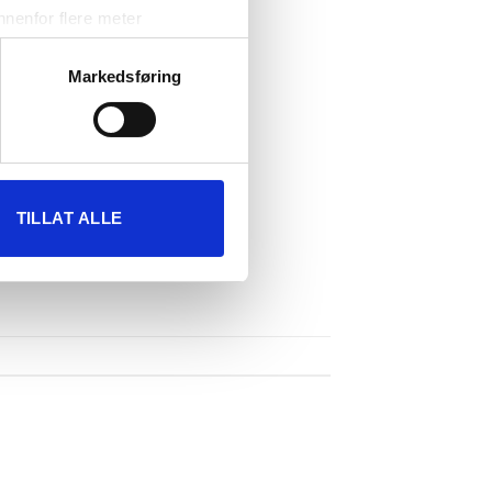
nenfor flere meter
vtrykk)
elge hvordan de skal brukes.
Markedsføring
sler.
iale mediefunksjoner og for å
 med partnerne våre innen
u har gjort tilgjengelig for
TILLAT ALLE