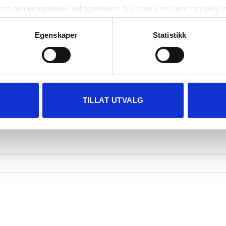
om den geografiske beliggenheten din, som kan være nøyaktig in
in ved å aktivt skanne den for bestemte karakteristikker (fingera
om hvordan dine personlige data behandles og hvordan du kan v
Egenskaper
Statistikk
 trekke tilbake ditt samtykke fra erklæringen om informasjonskap
 for å gi innhold og annonser et personlig preg, for å levere sos
deler dessuten informasjon om hvordan du bruker nettstedet vårt,
og analysearbeid, som kan kombinere den med annen informasjon d
TILLAT UTVALG
 inn gjennom din bruk av tjenestene deres.