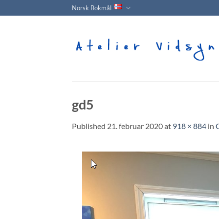
Skip
Norsk Bokmål
to
content
gd5
Published
21. februar 2020
at
918 × 884
in