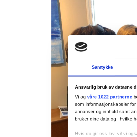
Samtykke
Ansvarlig bruk av dataene d
Vi og
våre 1022 partnerne
be
som informasjonskapsler for å
annonser og innhold samt an
bruker dine data og i hvilke h
Hvis du gir oss lov, vil vi ogs