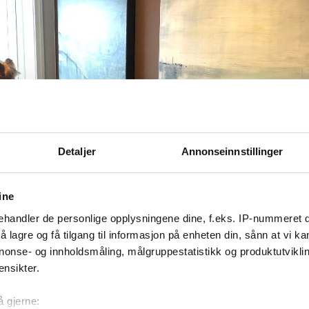
Detaljer
Annonseinnstillinger
ine
handler de personlige opplysningene dine, f.eks. IP-nummeret di
 lagre og få tilgang til informasjon på enheten din, sånn at vi ka
nonse- og innholdsmåling, målgruppestatistikk og produktutvikl
ensikter.
å gjerne: