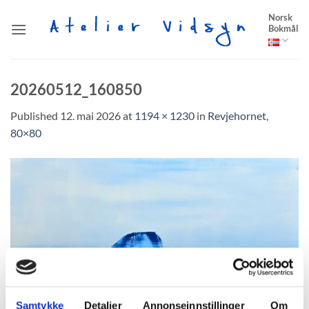
Skip
Norsk
to
Bokmål
content
20260512_160850
Published
12. mai 2026
at
1194 × 1230
in
Revjehornet,
80×80
Samtykke
Detaljer
Annonseinnstillinger
Om