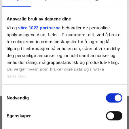
Ansvarlig bruk av dataene dine
Vi og
våre 1022 partnerne
behandler de personlige
opplysningene dine, f.eks. IP-nummeret ditt, ved å bruke
teknologi som informasjonskapsler for å lagre og få
tilgang til informasjon på enheten din, sånn at vi kan tilby
deg personlige annonser og innhold samt annonse- og
innholdsmåling, målgruppestatistikk og produktutvikling.
Du velger hvem som bruker dine data og i hvilke
Both comments and trackbacks are currently closed.
hensikter.
Hvis du gir oss lov, vil vi også gjerne:
Samtykkevalg
Nødvendig
Innhente informasjon om den geografiske
beliggenheten din, som kan være nøyaktig innenfor
MOTTA VÅRE NYHETSBREV
flere meter
Egenskaper
Identifisere enheten din ved å aktivt skanne den
for bestemte karakteristikker (fingeravtrykk)