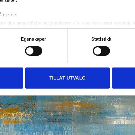
ensikter.
å gjerne:
om den geografiske beliggenheten din, som kan være nøyaktig in
in ved å aktivt skanne den for bestemte karakteristikker (fingera
om hvordan dine personlige data behandles og hvordan du kan v
Egenskaper
Statistikk
 trekke tilbake ditt samtykke fra erklæringen om informasjonskap
 for å gi innhold og annonser et personlig preg, for å levere sos
deler dessuten informasjon om hvordan du bruker nettstedet vårt,
og analysearbeid, som kan kombinere den med annen informasjon d
TILLAT UTVALG
 inn gjennom din bruk av tjenestene deres.