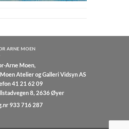
OR ARNE MOEN
or-Arne Moen,
Moen Atelier og Galleri Vidsyn AS
efon 41 21 62 09
llstadvegen 8, 2636 Øyer
g.nr 933 716 287