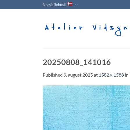
Skip
Norsk Bokmål
to
content
20250808_141016
Published
9. august 2025
at
1582 × 1588
in