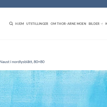
HJEM
UTSTILLINGER
OM THOR-ARNE MOEN
BILDER
Naust i nordlysblått, 80×80