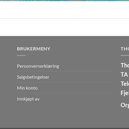
BRUKERMENY
TH
Th
Personvernerklæring
TA 
Salgsbetingelser
Tel
Min konto
Fje
Innkjøpt av
Or