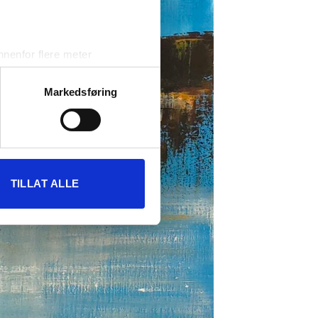
nenfor flere meter
vtrykk)
elge hvordan de skal brukes.
Markedsføring
sler.
iale mediefunksjoner og for å
 med partnerne våre innen
u har gjort tilgjengelig for
TILLAT ALLE